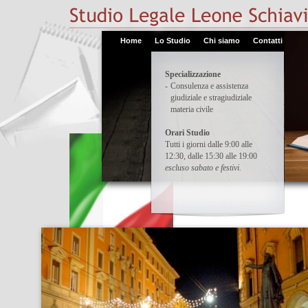
Home
Lo Studio
Chi siamo
Contatti
Specializzazione
-
Consulenza e assistenza
giudiziale e stragiudiziale
materia civile
Orari Studio
Tutti i giorni dalle 9:00 alle
12:30, dalle 15:30 alle 19:00
escluso sabato e festivi.