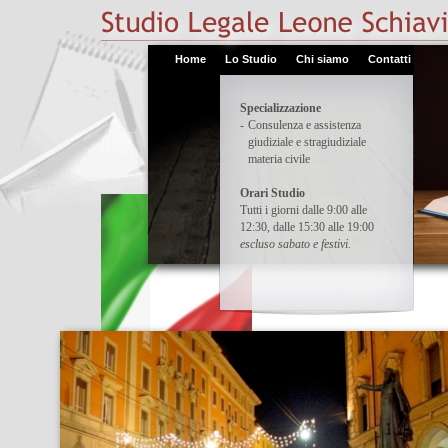
Home
Lo Studio
Chi siamo
Contatti
Specializzazione
-
Consulenza e assistenza
giudiziale e stragiudiziale
materia civile
Orari Studio
Tutti i giorni dalle 9:00 alle
12:30, dalle 15:30 alle 19:00
escluso sabato e festivi.